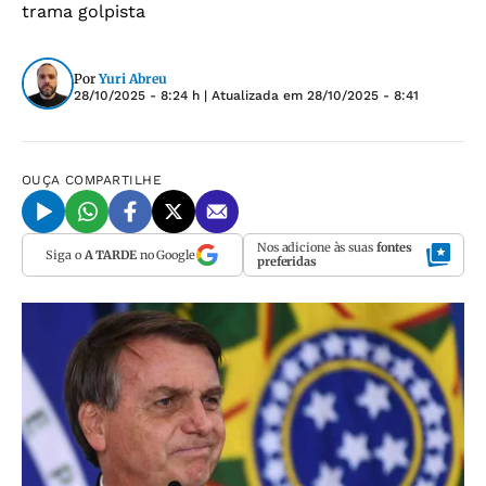
trama golpista
Por
Yuri Abreu
28/10/2025 - 8:24 h
| Atualizada em
28/10/2025 - 8:41
OUÇA
COMPARTILHE
Nos adicione às suas
fontes
Siga o
A TARDE
no Google
preferidas