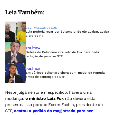
Leia Também:
LEVI VASCONCELOS
Lula poderia rezar por Bolsonaro. Se ele acabar, acaba
a era do PT
POLÍTICA
Defesa de Bolsonaro cita voto de Fux para pedir
redução de pena ao STF
POLÍTICA
Em pânico? Bolsonaro chora com ‘medo’ da Papuda
antes de sentença do STF
Neste julgamento em específico, haverá uma
mudança:
o ministro Luiz Fux
não deverá estar
presente. Isso porque Edson Fachin, presidente do
STF,
acatou o pedido do magistrado para ser