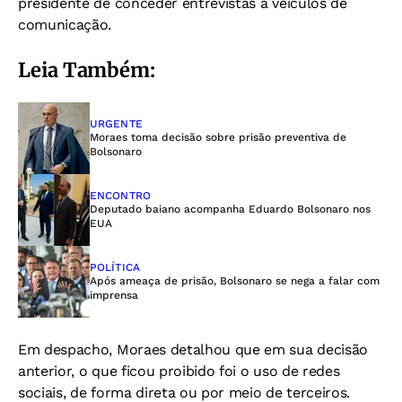
presidente de conceder entrevistas a veículos de
comunicação.
Leia Também:
URGENTE
Moraes toma decisão sobre prisão preventiva de
Bolsonaro
ENCONTRO
Deputado baiano acompanha Eduardo Bolsonaro nos
EUA
POLÍTICA
Após ameaça de prisão, Bolsonaro se nega a falar com
imprensa
Em despacho, Moraes detalhou que em sua decisão
anterior, o que ficou proibido foi o uso de redes
sociais, de forma direta ou por meio de terceiros.