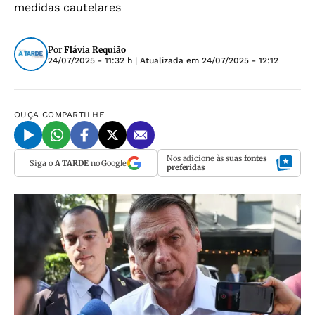
medidas cautelares
Por
Flávia Requião
24/07/2025 - 11:32 h
| Atualizada em
24/07/2025 - 12:12
OUÇA
COMPARTILHE
Nos adicione às suas
fontes
Siga o
A TARDE
no Google
preferidas