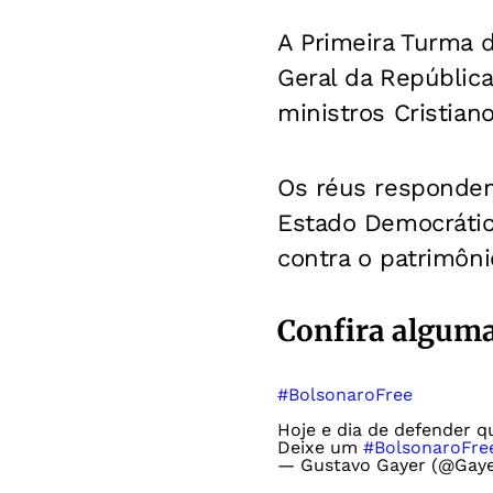
A Primeira Turma d
Geral da República
ministros Cristian
Os réus respondem 
Estado Democrático
contra o patrimôn
Confira alguma
#BolsonaroFree
Hoje e dia de defender q
Deixe um
#BolsonaroFre
— Gustavo Gayer (@Gay