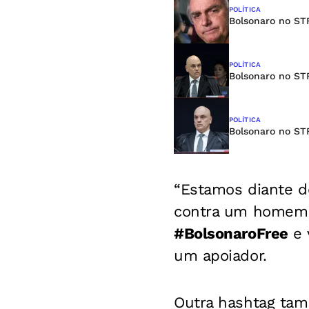
POLÍTICA
Bolsonaro no ST
POLÍTICA
Bolsonaro no ST
POLÍTICA
Bolsonaro no ST
“Estamos diante do
contra um homem q
#BolsonaroFree
e 
um apoiador.
Outra hashtag ta