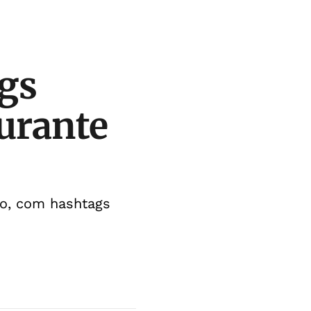
gs
durante
ro, com hashtags