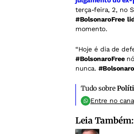
julgamento do ex-p
terça-feira, 2, no 
#BolsonaroFree
li
momento.
“Hoje é dia de de
#BolsonaroFree
nó
nunca.
#Bolsonaro
Tudo sobre
Polít
Entre no can
Leia Também: