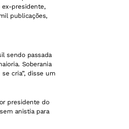
o ex-presidente,
il publicações,
sil sendo passada
aioria. Soberania
o se cria”, disse um
or presidente do
 sem anistia para