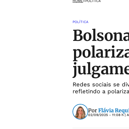
HOME
>
POLÍTICA
POLÍTICA
Bolsona
polariz
julgam
Redes sociais se di
refletindo a polari
Por
Flávia Requ
02/09/2025 - 11:08 h
| 