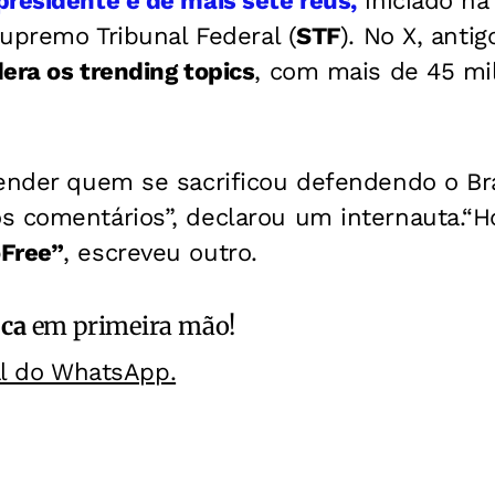
residente e de mais sete réus,
iniciado na
Supremo Tribunal Federal (
STF
). No X, antig
dera os trending topics
, com mais de 45 mil
fender quem se sacrificou defendendo o Br
s comentários”, declarou um internauta.“H
Free”
, escreveu outro.
ica
em primeira mão!
al do WhatsApp.