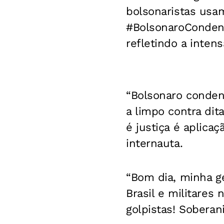
bolsonaristas usa
#BolsonaroCondena
refletindo a inten
“Bolsonaro condena
a limpo contra dit
é justiça é aplicaç
internauta.
“Bom dia, minha ge
Brasil e militares 
golpistas! Soberani