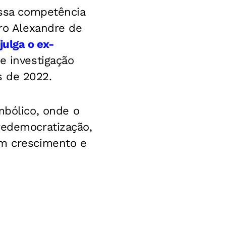
ossa competência
tro Alexandre de
julga o ex-
e investigação
s de 2022.
bólico, onde o
redemocratização,
em crescimento e