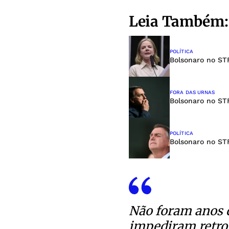
Leia Também:
POLÍTICA
Bolsonaro no ST
FORA DAS URNAS
Bolsonaro no ST
POLÍTICA
Bolsonaro no STF
Não foram anos d
impediram retroc