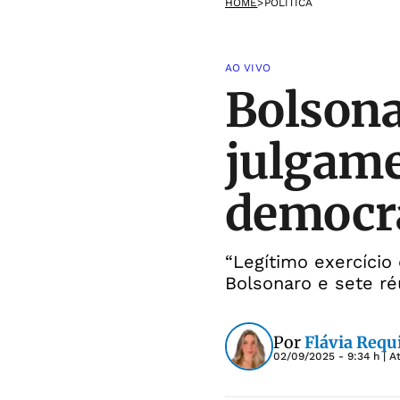
HOME
>
POLÍTICA
AO VIVO
Bolsona
julgame
democr
“Legítimo exercício
Bolsonaro e sete ré
Por
Flávia Requ
02/09/2025 - 9:34 h
| A