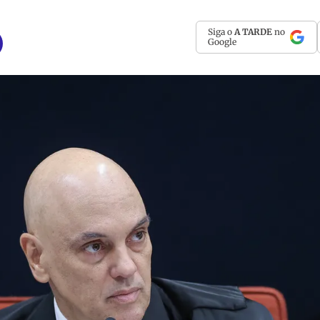
Siga o
A TARDE
no
Google