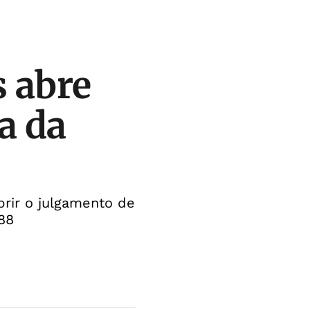
 abre
a da
brir o julgamento de
88