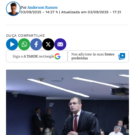
Por
Anderson Ramos
03/09/2025 - 14:27 h
| Atualizada em
03/09/2025 - 17:21
OUÇA
COMPARTILHE
Nos adicione às suas
fontes
Siga o
A TARDE
no Google
preferidas