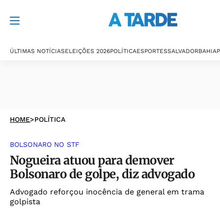
ÚLTIMAS NOTÍCIAS
ELEIÇÕES 2026
POLÍTICA
ESPORTES
SALVADOR
BAHIA
P
HOME
>
POLÍTICA
BOLSONARO NO STF
Nogueira atuou para demover
Bolsonaro de golpe, diz advogado
Advogado reforçou inocência de general em trama
golpista