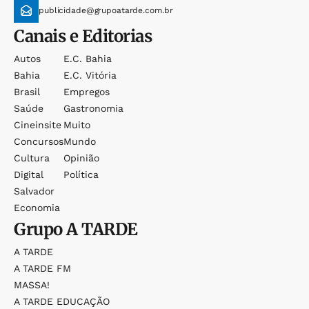
publicidade@grupoatarde.com.br
Canais e Editorias
Autos
E.c. Bahia
Bahia
E.c. Vitória
Brasil
Empregos
Saúde
Gastronomia
Cineinsite
Muito
Concursos
Mundo
Cultura
Opinião
Digital
Política
Salvador
Economia
Grupo
A TARDE
A TARDE
A TARDE FM
MASSA!
A TARDE EDUCAÇÃO