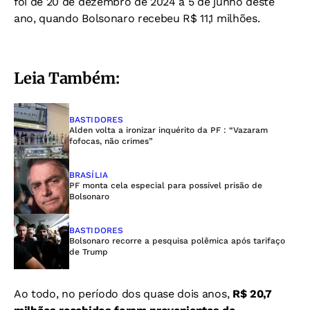
foi de 20 de dezembro de 2024 a 5 de junho deste
ano, quando Bolsonaro recebeu R$ 11,1 milhões.
Leia Também:
BASTIDORES
Alden volta a ironizar inquérito da PF : “Vazaram
fofocas, não crimes”
BRASÍLIA
PF monta cela especial para possível prisão de
Bolsonaro
BASTIDORES
Bolsonaro recorre a pesquisa polêmica após tarifaço
de Trump
Ao todo, no período dos quase dois anos,
R$ 20,7