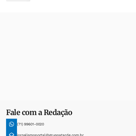
Fale com a Redação
(71) 99601-0020
jornalismoportal@grupoatarde.com.br