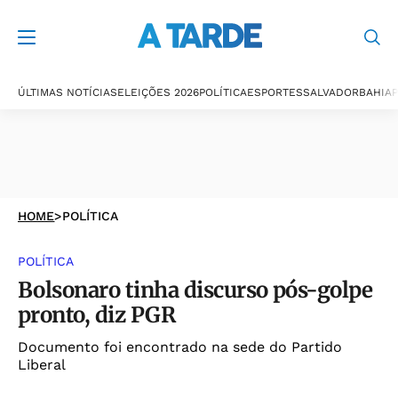
ÚLTIMAS NOTÍCIAS
ELEIÇÕES 2026
POLÍTICA
ESPORTES
SALVADOR
BAHIA
P
HOME
>
POLÍTICA
POLÍTICA
Bolsonaro tinha discurso pós-golpe
pronto, diz PGR
Documento foi encontrado na sede do Partido
Liberal