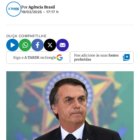
Por
Agência Brasil
19/02/2025 - 17:17 h
OUÇA
COMPARTILHE
Nos adicione às suas
fontes
Siga o
A TARDE
no Google
preferidas