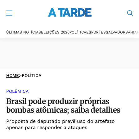
ÚLTIMAS NOTÍCIAS
ELEIÇÕES 2026
POLÍTICA
ESPORTES
SALVADOR
BAHIA
P
HOME
>
POLÍTICA
POLÊMICA
Brasil pode produzir próprias
bombas atômicas; saiba detalhes
Proposta de deputado prevê uso do artefato
apenas para responder a ataques