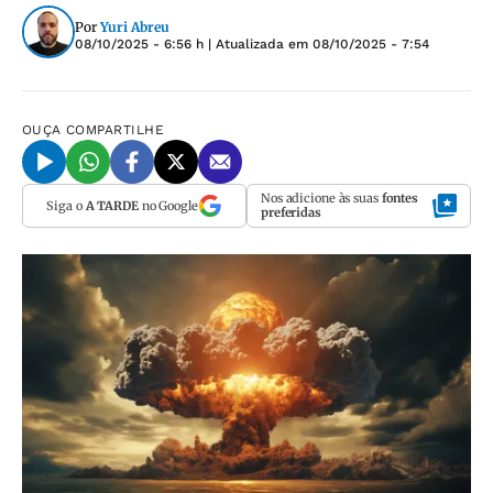
Por
Yuri Abreu
08/10/2025 - 6:56 h
| Atualizada em
08/10/2025 - 7:54
OUÇA
COMPARTILHE
Nos adicione às suas
fontes
Siga o
A TARDE
no Google
preferidas