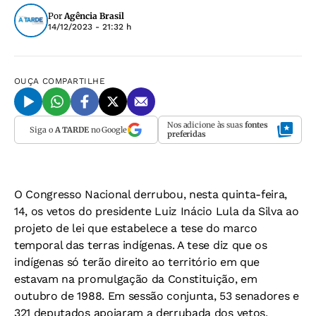
Por
Agência Brasil
14/12/2023 - 21:32 h
OUÇA
COMPARTILHE
Nos adicione às suas
fontes
Siga o
A TARDE
no Google
preferidas
O Congresso Nacional derrubou, nesta quinta-feira,
14, os vetos do presidente Luiz Inácio Lula da Silva ao
projeto de lei que estabelece a tese do marco
temporal das terras indígenas. A tese diz que os
indígenas só terão direito ao território em que
estavam na promulgação da Constituição, em
outubro de 1988. Em sessão conjunta, 53 senadores e
321 deputados apoiaram a derrubada dos vetos,