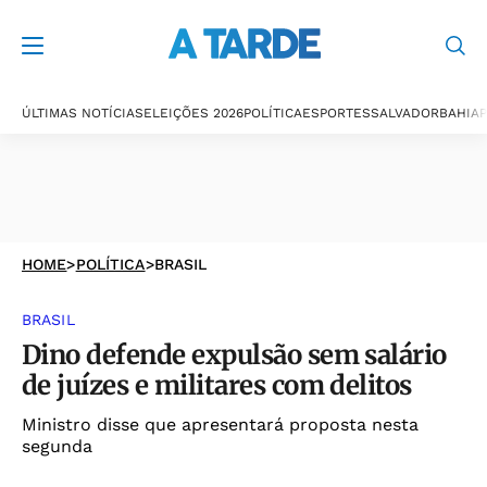
ÚLTIMAS NOTÍCIAS
ELEIÇÕES 2026
POLÍTICA
ESPORTES
SALVADOR
BAHIA
P
HOME
>
POLÍTICA
>
BRASIL
BRASIL
Dino defende expulsão sem salário
de juízes e militares com delitos
Ministro disse que apresentará proposta nesta
segunda