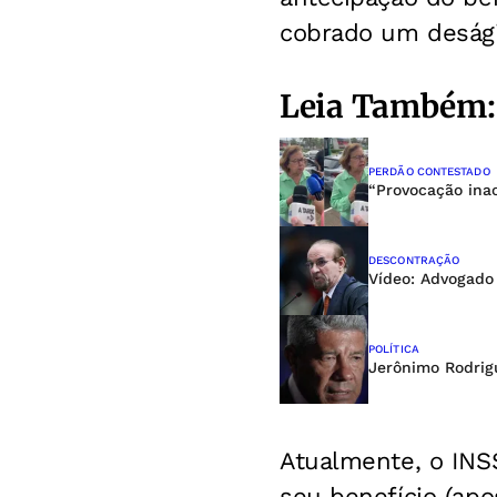
cobrado um deságio
Leia Também:
PERDÃO CONTESTADO
“Provocação inac
DESCONTRAÇÃO
Vídeo: Advogado
POLÍTICA
Jerônimo Rodrigu
Atualmente, o INSS
seu benefício (ap