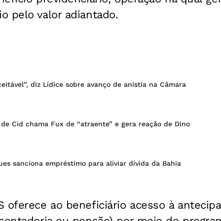
 pelo valor adiantado.
eitável”, diz Lídice sobre avanço de anistia na Câmara
 de Cid chama Fux de “atraente” e gera reação de Dino
es sanciona empréstimo para aliviar dívida da Bahia
 oferece ao beneficiário acesso à antecip
osentadoria ou pensão) por meio do progr