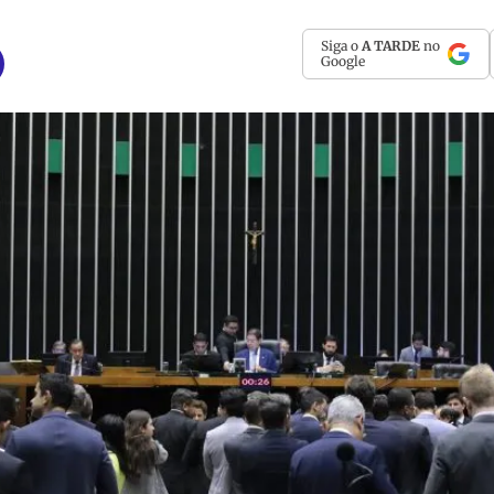
Siga o
A TARDE
no
Google