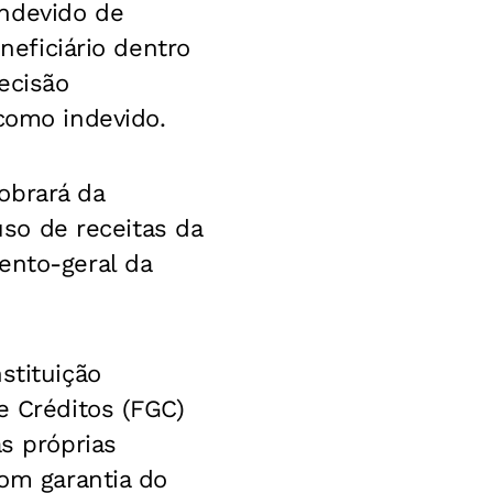
indevido de
neficiário dentro
ecisão
 como indevido.
obrará da
uso de receitas da
ento-geral da
stituição
e Créditos (FGC)
as próprias
com garantia do