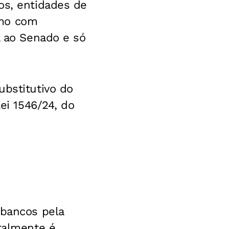
os, entidades de
smo com
a ao Senado e só
ubstitutivo do
Lei 1546/24, do
 bancos pela
eralmente é