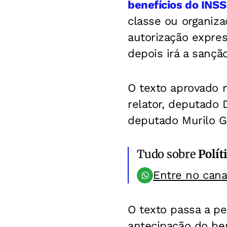
benefícios do INSS
classe ou organiz
autorização expres
depois irá a sanção
O texto aprovado n
relator, deputado 
deputado Murilo G
Tudo sobre
Polít
Entre no can
O texto passa a pe
antecipação do ben