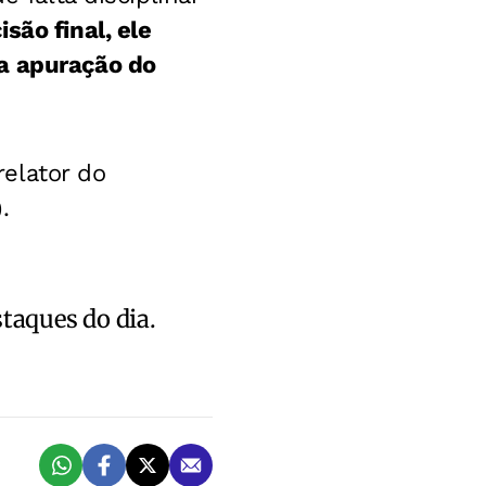
são final, ele
a apuração do
 relator do
)
.
staques do dia.