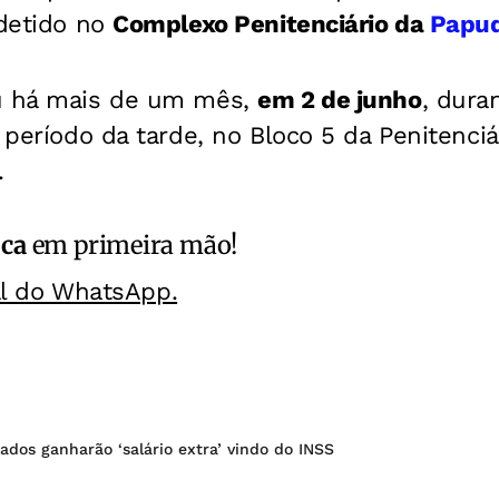
 detido no
Complexo Penitenciário da
Papu
eu há mais de um mês,
em 2 de junho
, dura
 período da tarde, no Bloco 5 da Penitenciár
.
ica
em primeira mão!
al do WhatsApp.
ados ganharão ‘salário extra’ vindo do INSS