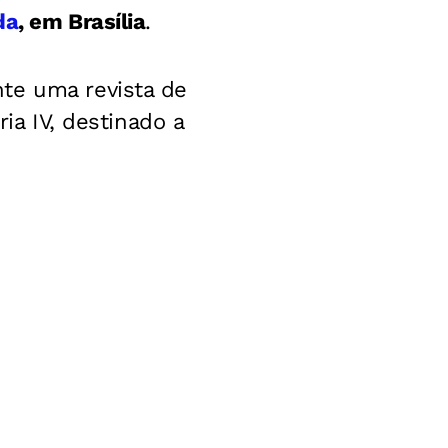
da
, em Brasília
.
nte uma revista de
ia IV, destinado a