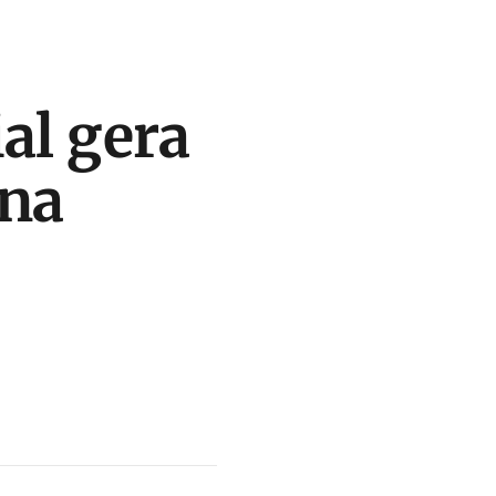
al gera
 na