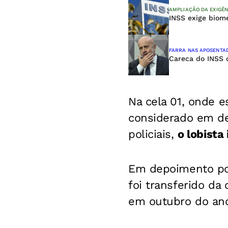
AMPLIAÇÃO DA EXIGÊN
INSS exige biome
FARRA NAS APOSENTA
Careca do INSS q
Na cela 01, onde e
considerado em de
policiais,
o lobista
Em depoimento pos
foi transferido d
em outubro do an