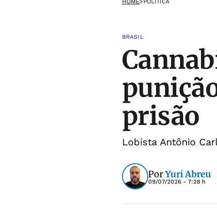
HOME
>
POLÍTICA
BRASIL
Cannabi
punição
prisão
Lobista Antônio Ca
Por
Yuri Abreu
09/07/2026 - 7:28 h