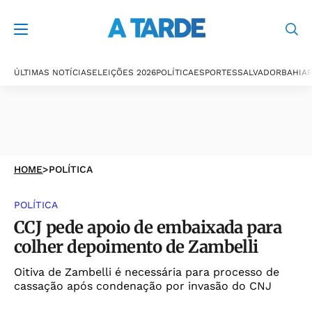
ÚLTIMAS NOTÍCIAS
ELEIÇÕES 2026
POLÍTICA
ESPORTES
SALVADOR
BAHIA
P
HOME
>
POLÍTICA
POLÍTICA
CCJ pede apoio de embaixada para
colher depoimento de Zambelli
Oitiva de Zambelli é necessária para processo de
cassação após condenação por invasão do CNJ