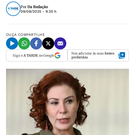
Por
Da Redação
09/08/2025 - 9:25 h
OUÇA
COMPARTILHE
Nos adicione às suas
fontes
Siga o
A TARDE
no Google
preferidas