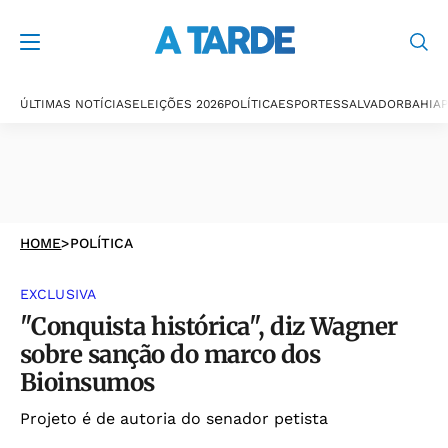
ÚLTIMAS NOTÍCIAS
ELEIÇÕES 2026
POLÍTICA
ESPORTES
SALVADOR
BAHIA
P
HOME
>
POLÍTICA
EXCLUSIVA
"Conquista histórica", diz Wagner
sobre sanção do marco dos
Bioinsumos
Projeto é de autoria do senador petista