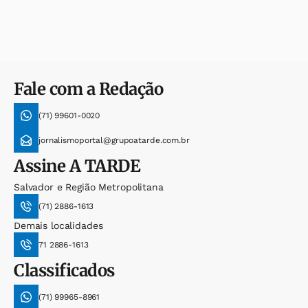
Fale com a Redação
(71) 99601-0020
jornalismoportal@grupoatarde.com.br
Assine
A TARDE
Salvador e Região Metropolitana
(71) 2886-1613
Demais localidades
71 2886-1613
Classificados
(71) 99965-8961