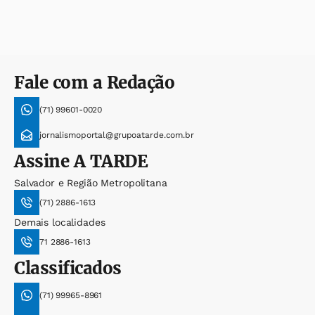
Fale com a Redação
(71) 99601-0020
jornalismoportal@grupoatarde.com.br
Assine
A TARDE
Salvador e Região Metropolitana
(71) 2886-1613
Demais localidades
71 2886-1613
Classificados
(71) 99965-8961