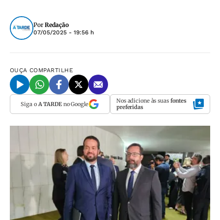
Por
Redação
07/05/2025 - 19:56 h
OUÇA
COMPARTILHE
Nos adicione às suas
fontes
Siga o
A TARDE
no Google
preferidas