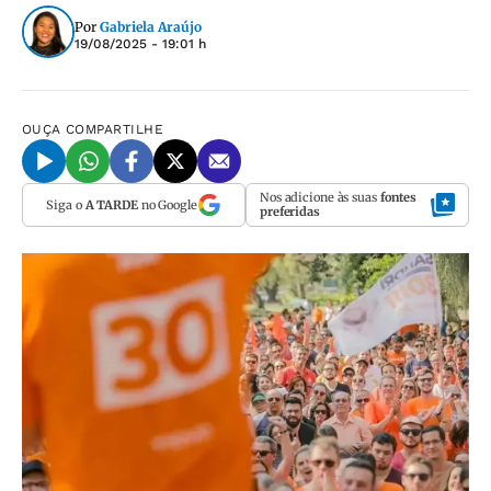
Por
Gabriela Araújo
19/08/2025 - 19:01 h
OUÇA
COMPARTILHE
Nos adicione às suas
fontes
Siga o
A TARDE
no Google
preferidas