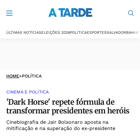
ÚLTIMAS NOTÍCIAS
ELEIÇÕES 2026
POLÍTICA
ESPORTES
SALVADOR
BAHIA
P
HOME
>
POLÍTICA
CINEMA E POLÍTICA
'Dark Horse' repete fórmula de
transformar presidentes em heróis
Cinebiografia de Jair Bolsonaro aposta na
mitificação e na superação do ex-presidente