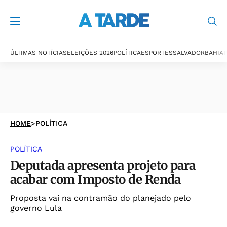
ÚLTIMAS NOTÍCIAS
ELEIÇÕES 2026
POLÍTICA
ESPORTES
SALVADOR
BAHIA
P
HOME
>
POLÍTICA
POLÍTICA
Deputada apresenta projeto para
acabar com Imposto de Renda
Proposta vai na contramão do planejado pelo
governo Lula