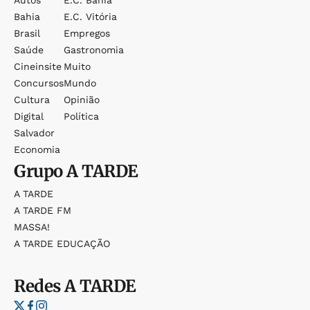
Autos
E.c. Bahia
Bahia
E.c. Vitória
Brasil
Empregos
Saúde
Gastronomia
Cineinsite
Muito
Concursos
Mundo
Cultura
Opinião
Digital
Política
Salvador
Economia
Grupo
A TARDE
A TARDE
A TARDE FM
MASSA!
A TARDE EDUCAÇÃO
Redes
A TARDE