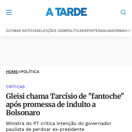
ÚLTIMAS NOTÍCIAS
ELEIÇÕES 2026
POLÍTICA
ESPORTES
SALVADOR
BAHIA
P
HOME
>
POLÍTICA
CRÍTICAS
Gleisi chama Tarcísio de "fantoche"
após promessa de indulto a
Bolsonaro
Ministra do PT critica intenção do governador
paulista de perdoar ex-presidente