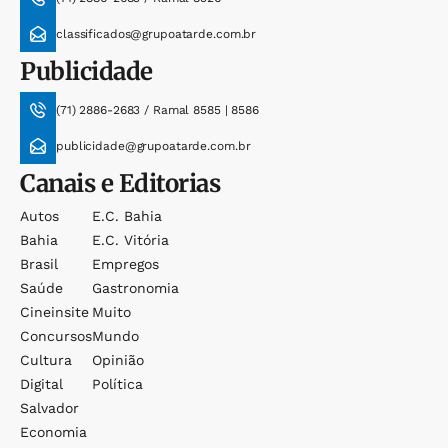
classificados@grupoatarde.com.br
Publicidade
(71) 2886-2683 / Ramal 8585 | 8586
publicidade@grupoatarde.com.br
Canais e Editorias
Autos
E.c. Bahia
Bahia
E.c. Vitória
Brasil
Empregos
Saúde
Gastronomia
Cineinsite
Muito
Concursos
Mundo
Cultura
Opinião
Digital
Política
Salvador
Economia