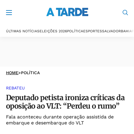
ÚLTIMAS NOTÍCIAS
ELEIÇÕES 2026
POLÍTICA
ESPORTES
SALVADOR
BAHIA
P
HOME
>
POLÍTICA
REBATEU
Deputado petista ironiza críticas da
oposição ao VLT: “Perdeu o rumo”
Fala aconteceu durante operação assistida de
embarque e desembarque do VLT