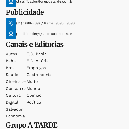
classificados@grupoatarde.com.br
Publicidade
(71) 2886-2683 / Ramal 8585 | 8586
publicidade@grupoatarde.com.br
Canais e Editorias
Autos
E.c. Bahia
Bahia
E.c. Vitória
Brasil
Empregos
Saúde
Gastronomia
Cineinsite
Muito
Concursos
Mundo
Cultura
Opinião
Digital
Política
Salvador
Economia
Grupo
A TARDE