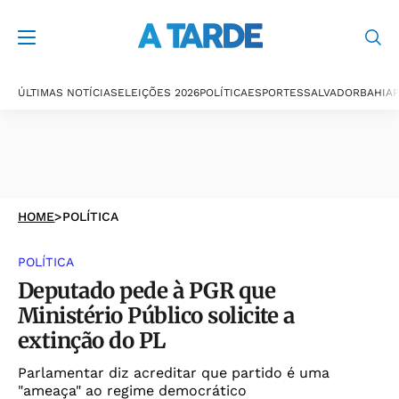
ÚLTIMAS NOTÍCIAS
ELEIÇÕES 2026
POLÍTICA
ESPORTES
SALVADOR
BAHIA
P
HOME
>
POLÍTICA
POLÍTICA
Deputado pede à PGR que
Ministério Público solicite a
extinção do PL
Parlamentar diz acreditar que partido é uma
"ameaça" ao regime democrático