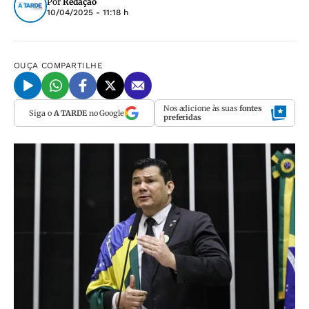
Por
Redação
10/04/2025 - 11:18 h
OUÇA
COMPARTILHE
Nos adicione às suas
fontes
Siga o
A TARDE
no Google
preferidas