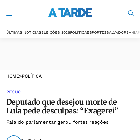
ÚLTIMAS NOTÍCIAS
ELEIÇÕES 2026
POLÍTICA
ESPORTES
SALVADOR
BAHIA
P
HOME
>
POLÍTICA
RECUOU
Deputado que desejou morte de
Lula pede desculpas: “Exagerei”
Fala do parlamentar gerou fortes reações