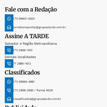
Fale com a Redação
(71) 99601-0020
jornalismoportal@grupoatarde.com.br
Assine
A TARDE
Salvador e Região Metropolitana
(71) 2886-1613
Demais localidades
71 2886-1613
Classificados
(71) 99965-8961
(71) 2886-2683 / Ramal 8526
classificados@grupoatarde.com.br