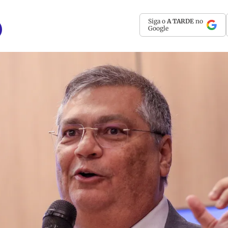
Siga o
A TARDE
no
Google