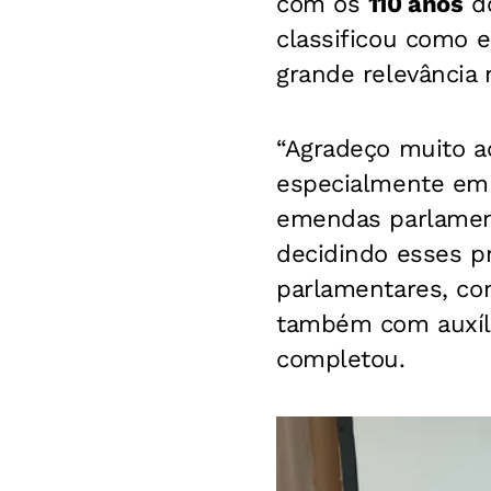
com os
110 anos
d
classificou como e
grande relevância 
“Agradeço muito a
especialmente em 
emendas parlamen
decidindo esses p
parlamentares, co
também com auxílio
completou.