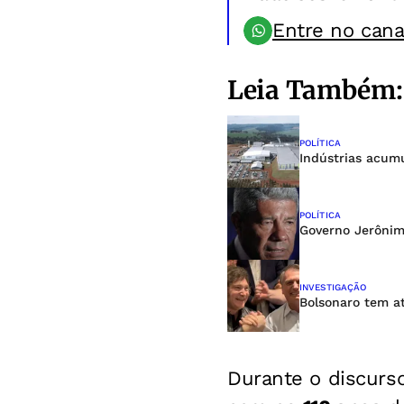
Entre no can
Leia Também:
POLÍTICA
Indústrias acumu
POLÍTICA
Governo Jerônim
INVESTIGAÇÃO
Bolsonaro tem at
Durante o discurs