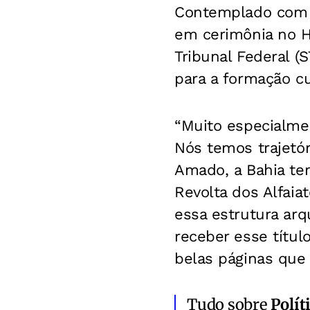
Contemplado com
em cerimônia no H
Tribunal Federal (
para a formação cul
“Muito especialmen
Nós temos trajetó
Amado, a Bahia tem
Revolta dos Alfaia
essa estrutura arq
receber esse títul
belas páginas que 
Tudo sobre
Polít