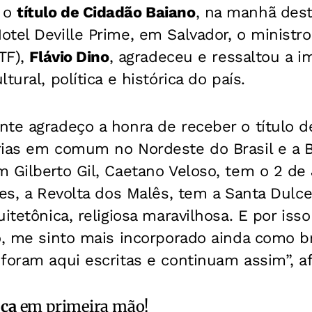
 o
título de Cidadão Baiano
, na manhã desta
otel Deville Prime, em Salvador, o minist
STF),
Flávio Dino
, agradeceu e ressaltou a i
tural, política e histórica do país.
te agradeço a honra de receber o título d
rias em comum no Nordeste do Brasil e a B
 Gilberto Gil, Caetano Veloso, tem o 2 de 
tes, a Revolta dos Malês, tem a Santa Dulc
uitetônica, religiosa maravilhosa. E por is
o, me sinto mais incorporado ainda como br
foram aqui escritas e continuam assim”, a
ica
em primeira mão!