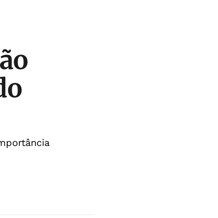
dão
do
mportância