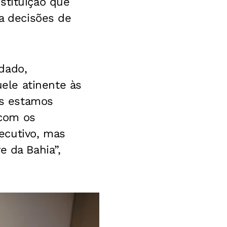
stituição que
ra decisões de
dado,
ele atinente às
s estamos
 com os
ecutivo, mas
e da Bahia”,