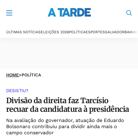
ÚLTIMAS NOTÍCIAS
ELEIÇÕES 2026
POLÍTICA
ESPORTES
SALVADOR
BAHIA
P
HOME
>
POLÍTICA
DESISTIU?
Divisão da direita faz Tarcísio
recuar da candidatura à presidência
Na avaliação do governador, atuação de Eduardo
Bolsonaro contribuiu para dividir ainda mais o
campo conservador