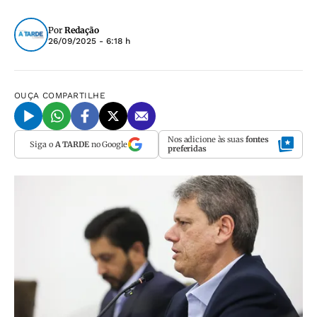
Por
Redação
26/09/2025 - 6:18 h
OUÇA
COMPARTILHE
Nos adicione às suas
fontes
Siga o
A TARDE
no Google
preferidas