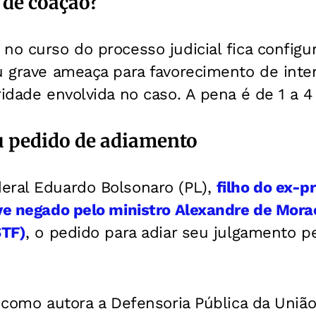
 de coação?
no curso do processo judicial fica config
u grave ameaça para favorecimento de inte
ridade envolvida no caso. A pena é de 1 a 4
u pedido de adiamento
eral Eduardo Bolsonaro (PL),
filho do ex-p
eve negado pelo ministro Alexandre de Mor
STF)
, o pedido para adiar seu julgamento p
a como autora a Defensoria Pública da União