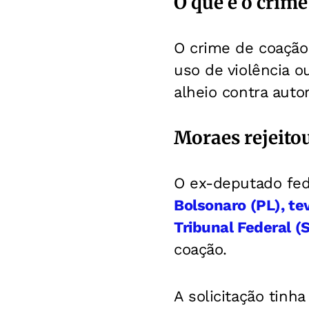
O que é o crime
O crime de coação 
uso de violência o
alheio contra auto
Moraes rejeito
O ex-deputado fed
Bolsonaro (PL), t
Tribunal Federal (
coação.
A solicitação tinh