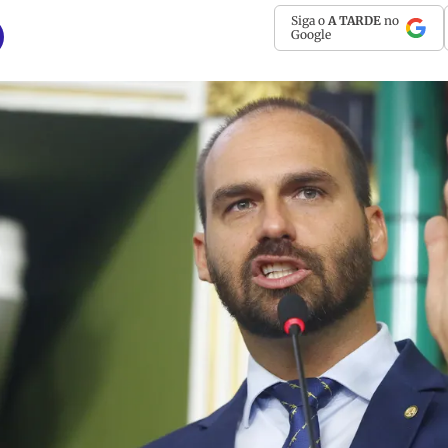
Siga o
A TARDE
no
Google