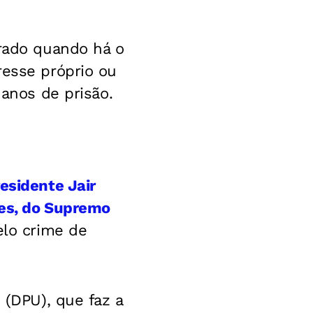
urado quando há o
resse próprio ou
 anos de prisão.
residente Jair
aes, do Supremo
elo crime de
 (DPU), que faz a