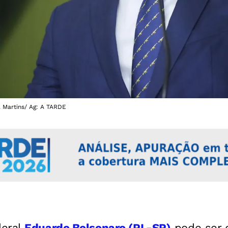
l Martins/ Ag: A TARDE
deral
Eduardo Bolsonaro (PL-SP)
pode ser 