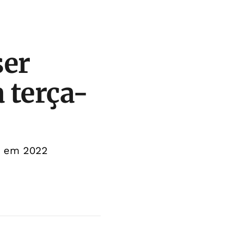
ser
 terça-
e em 2022