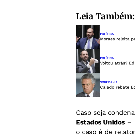
Leia Também:
POLÍTICA
Moraes rejeita p
POLÍTICA
Voltou atrás? Ed
SOBERANIA
Caiado rebate Ed
Caso seja condena
Estados Unidos
– p
o caso é de relato