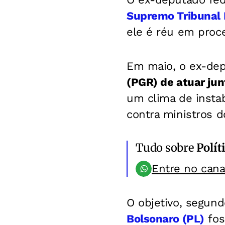
Supremo Tribunal 
ele é réu em proc
Em maio, o ex-de
(PGR) de atuar ju
um clima de instab
contra ministros d
Tudo sobre
Polít
Entre no can
O objetivo, segund
Bolsonaro (PL)
fos