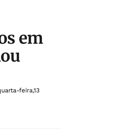
dos em
nou
arta-feira,13