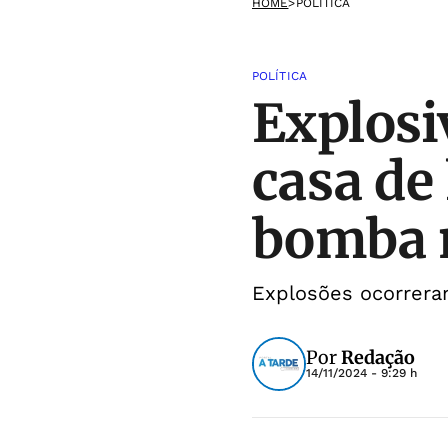
HOME
>
POLÍTICA
POLÍTICA
Explosi
casa d
bomba 
Explosões ocorreram
Por
Redação
14/11/2024 - 9:29 h