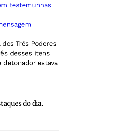
zem testemunhas
 mensagem
a dos Três Poderes
rês desses itens
no detonador estava
staques do dia.