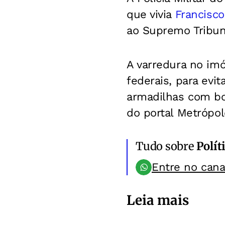
que vivia
Francisco
ao Supremo Tribuna
A varredura no imó
federais, para evi
armadilhas com bo
do portal Metrópol
Tudo sobre
Polít
Entre no can
Leia mais