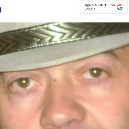
Siga o
A TARDE
no
Google