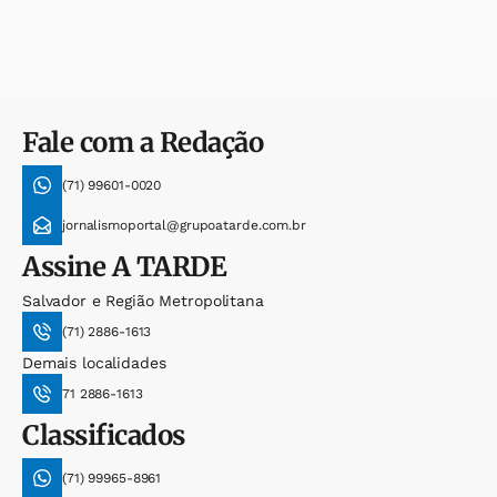
Fale com a Redação
(71) 99601-0020
jornalismoportal@grupoatarde.com.br
Assine
A TARDE
Salvador e Região Metropolitana
(71) 2886-1613
Demais localidades
71 2886-1613
Classificados
(71) 99965-8961