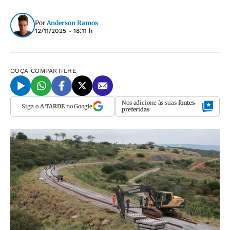
Por
Anderson Ramos
12/11/2025 - 18:11 h
OUÇA
COMPARTILHE
Nos adicione às suas
fontes
Siga o
A TARDE
no Google
preferidas