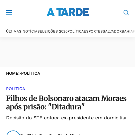
ÚLTIMAS NOTÍCIAS
ELEIÇÕES 2026
POLÍTICA
ESPORTES
SALVADOR
BAHIA
P
HOME
>
POLÍTICA
POLÍTICA
Filhos de Bolsonaro atacam Moraes
após prisão: "Ditadura"
Decisão do STF coloca ex-presidente em domiciliar