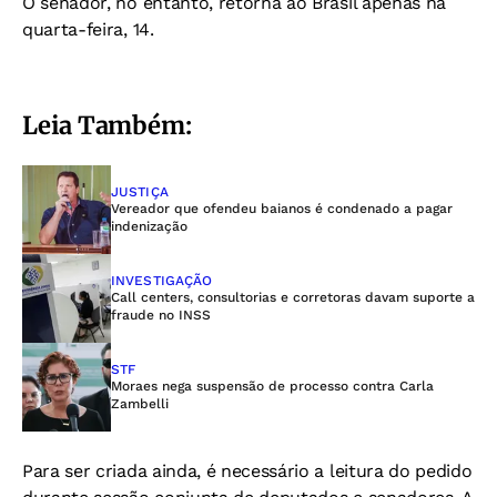
O senador, no entanto, retorna ao Brasil apenas na
quarta-feira, 14.
Leia Também:
JUSTIÇA
Vereador que ofendeu baianos é condenado a pagar
indenização
INVESTIGAÇÃO
Call centers, consultorias e corretoras davam suporte a
fraude no INSS
STF
Moraes nega suspensão de processo contra Carla
Zambelli
Para ser criada ainda, é necessário a leitura do pedido