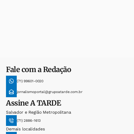
Fale com a Redação
(71) 99601-0020
jornalismoportal@grupoatarde.com.br
Assine
A TARDE
Salvador e Região Metropolitana
(71) 2886-1613
Demais localidades