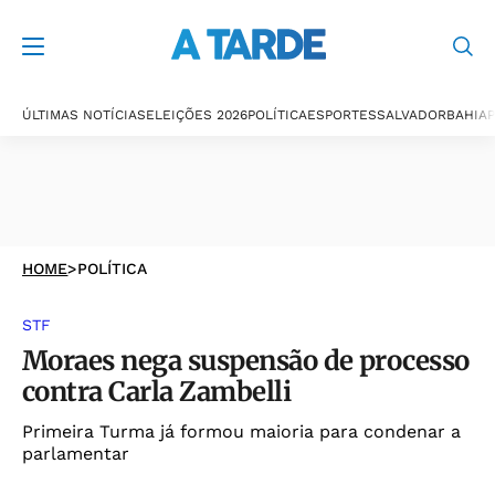
ÚLTIMAS NOTÍCIAS
ELEIÇÕES 2026
POLÍTICA
ESPORTES
SALVADOR
BAHIA
P
HOME
>
POLÍTICA
STF
Moraes nega suspensão de processo
contra Carla Zambelli
Primeira Turma já formou maioria para condenar a
parlamentar