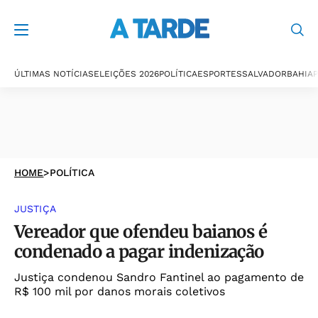
ÚLTIMAS NOTÍCIAS
ELEIÇÕES 2026
POLÍTICA
ESPORTES
SALVADOR
BAHIA
P
HOME
>
POLÍTICA
JUSTIÇA
Vereador que ofendeu baianos é
condenado a pagar indenização
Justiça condenou Sandro Fantinel ao pagamento de
R$ 100 mil por danos morais coletivos