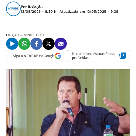
Por
Redação
13/05/2025 - 8:30 h
| Atualizada em
13/05/2025 - 9:38
OUÇA
COMPARTILHE
Nos adicione às suas
fontes
Siga o
A TARDE
no Google
preferidas