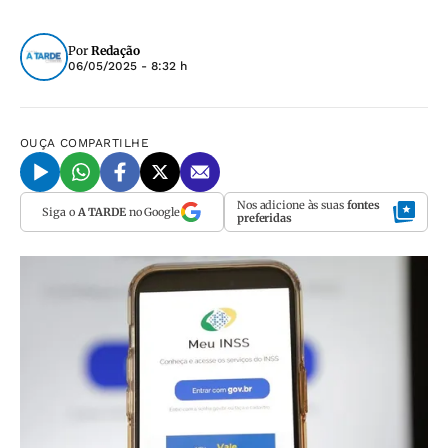
Por
Redação
06/05/2025 - 8:32 h
OUÇA
COMPARTILHE
Nos adicione às suas
fontes
Siga o
A TARDE
no Google
preferidas