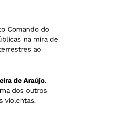
lto Comando do
úblicas na mira de
terrestres ao
eira de Araújo
.
ama dos outros
 violentas.