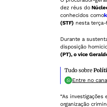
dez réus do
Núcle
conhecidos como
k
(STF)
nesta terça-fe
Durante a sustent
disposição homicid
(PT), o vice Geral
Tudo sobre
Polít
Entre no can
“As investigações 
organização crimin