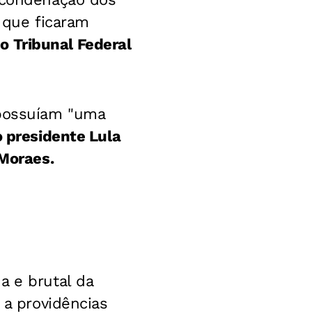
, que ficaram
 Tribunal Federal
 possuíam "uma
 presidente Lula
 Moraes.
a e brutal da
 a providências