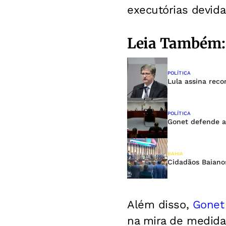
executórias devid
Leia Também:
POLÍTICA
Lula assina rec
POLÍTICA
Gonet defende a
BAHIA
Cidadãos Baianos
Além disso,
Gonet
na mira de medidas