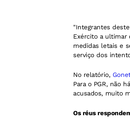
"Integrantes dest
Exército a ultimar
medidas letais e s
serviço dos intent
No relatório,
Gone
Para o PGR,
não há
acusados, muito m
Os réus respondem