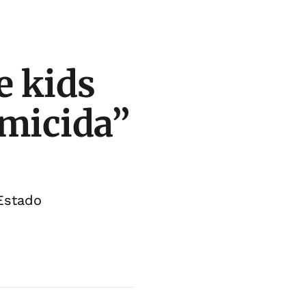
e kids
omicida”
 Estado