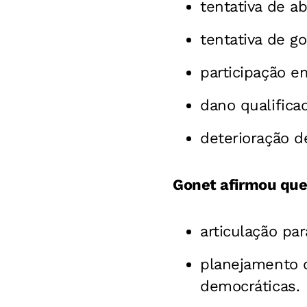
tentativa de a
tentativa de g
participação e
dano qualifica
deterioração d
Gonet afirmou que
articulação pa
planejamento d
democráticas.