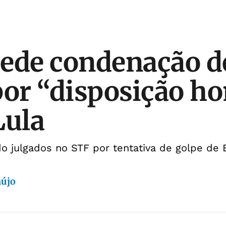
ede condenação d
por “disposição h
Lula
do julgados no STF por tentativa de golpe de
aújo