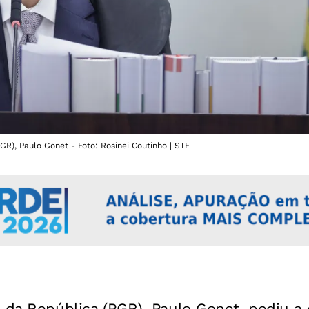
GR), Paulo Gonet - Foto: Rosinei Coutinho | STF
l da República (PGR), Paulo Gonet, pediu 