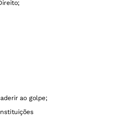
ireito;
aderir ao golpe;
nstituições