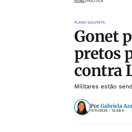
HOME
>
POLÍTICA
PLANO GOLPISTA
Gonet p
pretos 
contra 
Militares estão sen
Por
Gabriela Ar
11/11/2025 - 13:08 h