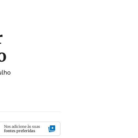
r
o
ulho
Nos adicione às suas
fontes preferidas