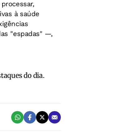
 processar,
civas à saúde
igências
 das "espadas" —,
staques do dia.