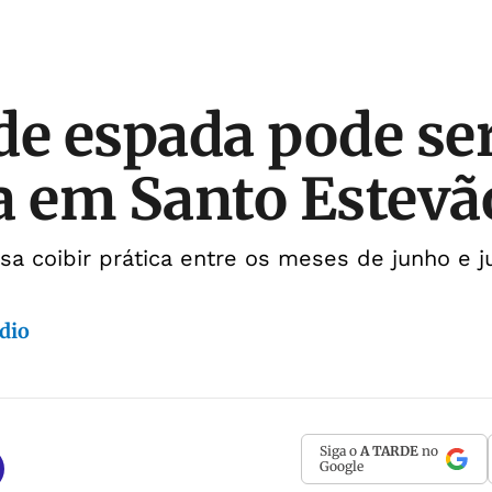
de espada pode se
a em Santo Estevã
a coibir prática entre os meses de junho e j
dio
Siga o
A TARDE
no
Google