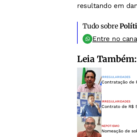
resultando em dano
Tudo sobre
Polít
Entre no can
Leia Também:
IRREGULARIDADES
Contratação de 
IRREGULARIDADES
Contrato de R$ 
NEPOTISMO
Nomeação de sob