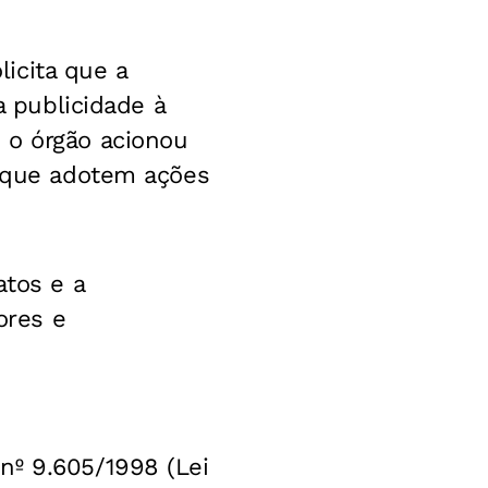
icita que a
a publicidade à
 o órgão acionou
a que adotem ações
atos e a
ores e
nº 9.605/1998 (Lei