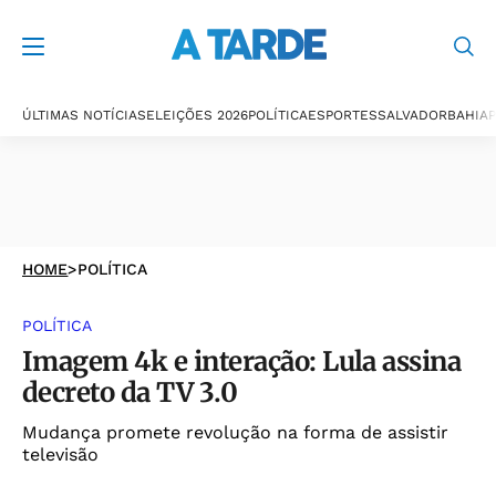
ÚLTIMAS NOTÍCIAS
ELEIÇÕES 2026
POLÍTICA
ESPORTES
SALVADOR
BAHIA
P
HOME
>
POLÍTICA
POLÍTICA
Imagem 4k e interação: Lula assina
decreto da TV 3.0
Mudança promete revolução na forma de assistir
televisão