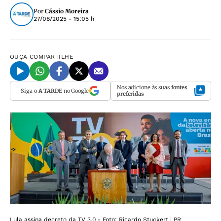
Por
Cássio Moreira
27/08/2025 - 15:05 h
OUÇA
COMPARTILHE
Nos adicione às suas
fontes
Siga o
A TARDE
no Google
preferidas
Lula assina decreto da TV 3.0 - Foto: Ricardo Stuckert | PR