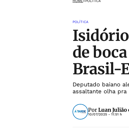
HOME
>
POLÍTICA
POLÍTICA
Isidóri
de boca
Brasil-
Deputado baiano ale
assaltante olha pra
Por
Luan Julião
10/07/2025 - 11:51 h