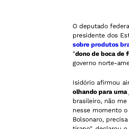
O deputado federal
presidente dos Es
sobre produtos bra
"
dono de boca de 
governo norte-amer
Isidório afirmou 
olhando para uma 
brasileiro, não m
nesse momento o B
Bolsonaro, precisa
tirano", declarou 