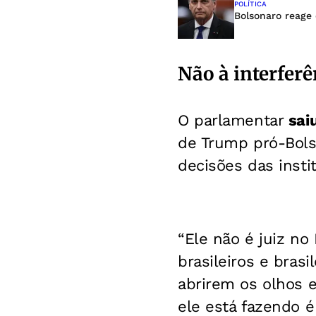
POLÍTICA
Bolsonaro reage
Não à interferê
O parlamentar
sai
de Trump pró-Bolso
decisões das instit
“Ele não é juiz no 
brasileiros e brasi
abrirem os olhos 
ele está fazendo 