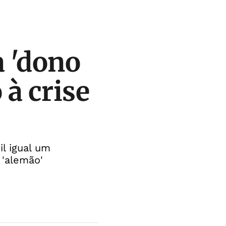
 'dono
à crise
l igual um
 'alemão'