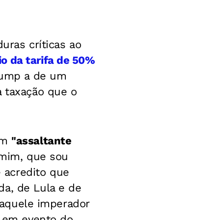
uras críticas ao
o da tarifa de 50%
Trump a de um
à taxação que o
 um
"assaltante
 mim, que sou
 acredito que
da, de Lula e de
r aquele imperador
, em evento do