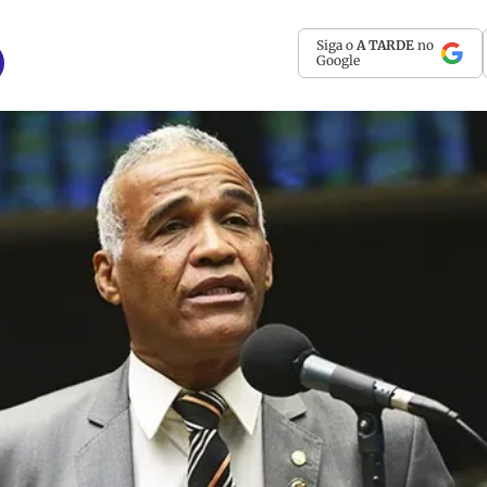
Siga o
A TARDE
no
Google