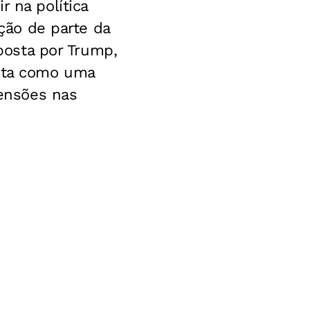
r na política
ação de parte da
mposta por Trump,
ista como uma
tensões nas