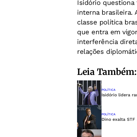
Isidório questiona
interna brasileira.
classe política bra
que entra em vigo
interferência dire
relações diplomáti
Leia Também:
POLÍTICA
Isidório lidera
POLÍTICA
Dino exalta STF 