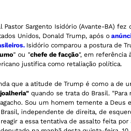
 Pastor Sargento Isidório (Avante-BA) fez d
tados Unidos, Donald Trump, após o
anúnci
sileiros.
Isidório comparou a postura de 
fumo
" ou "
chefe de facção
", em referência 
icano justifica como retaliação política.
ainda que a atitude de Trump é como a de
joalheria"
quando se trata do Brasil. "Para
e agacho. Sou um homem temente a Deus e
rasil, independente de direita, de esquer
 reagir a essa tentativa de assalto feita po
o deputado na manhã desta quinta-feira, 10