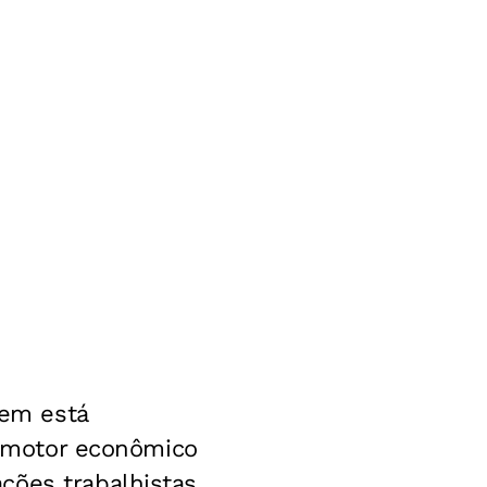
vem está
al motor econômico
ções trabalhistas