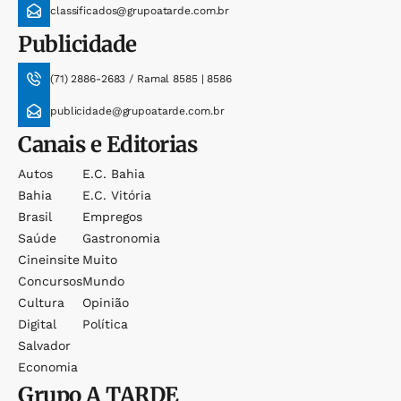
classificados@grupoatarde.com.br
Publicidade
(71) 2886-2683 / Ramal 8585 | 8586
publicidade@grupoatarde.com.br
Canais e Editorias
Autos
E.c. Bahia
Bahia
E.c. Vitória
Brasil
Empregos
Saúde
Gastronomia
Cineinsite
Muito
Concursos
Mundo
Cultura
Opinião
Digital
Política
Salvador
Economia
Grupo
A TARDE