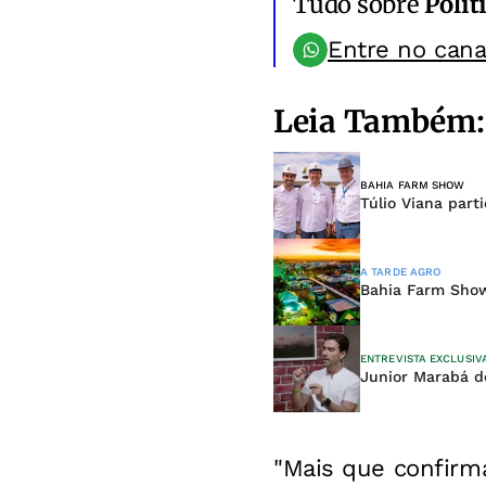
Tudo sobre
Polít
Entre no can
Leia Também:
BAHIA FARM SHOW
Túlio Viana part
A TARDE AGRO
Bahia Farm Sho
ENTREVISTA EXCLUSIV
Junior Marabá d
"Mais que confirm