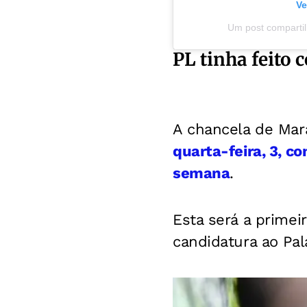
Ve
Um post compartil
PL tinha feito 
A chancela de Ma
quarta-feira, 3, c
semana
.
Esta será a primei
candidatura ao Pa