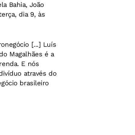
la Bahia, João
rça, dia 9, às
negócio [...] Luís
rdo Magalhães é a
renda. E nós
divíduo através do
gócio brasileiro