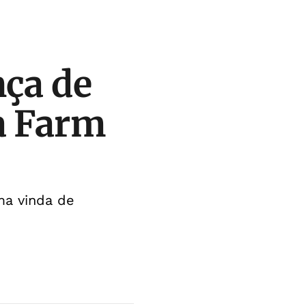
nça de
a Farm
ma vinda de