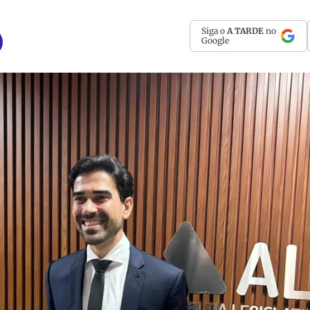
Siga o
A TARDE
no
Google