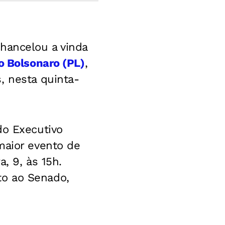
chancelou a vinda
o Bolsonaro (PL)
,
, nesta quinta-
do Executivo
maior evento de
, 9, às 15h.
to ao Senado,