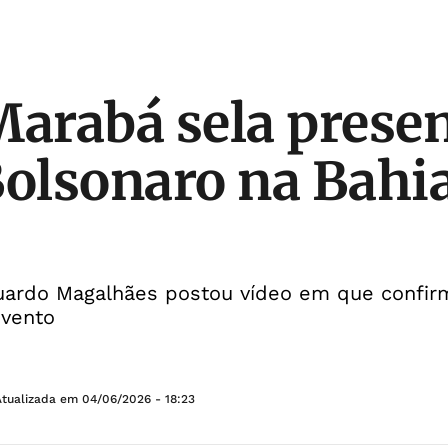
Marabá sela prese
Bolsonaro na Bahi
duardo Magalhães postou vídeo em que confir
evento
Atualizada em
04/06/2026 - 18:23