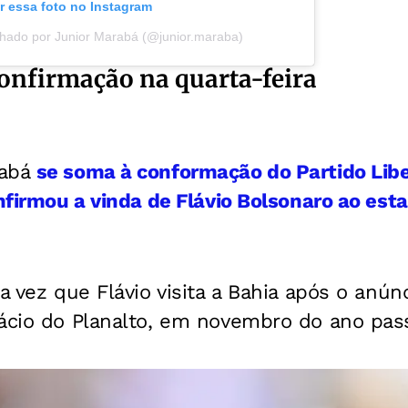
r essa foto no Instagram
hado por Junior Marabá (@junior.maraba)
confirmação na quarta-feira
rabá
se soma à conformação do Partido Libe
onfirmou a vinda de Flávio Bolsonaro ao es
ra vez que Flávio visita a Bahia após o anún
lácio do Planalto, em novembro do ano pas