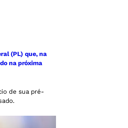
ral (PL) que, na
tado na próxima
cio de sua pré-
sado.