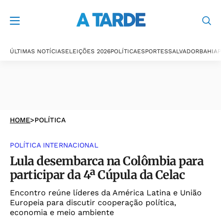
ÚLTIMAS NOTÍCIAS
ELEIÇÕES 2026
POLÍTICA
ESPORTES
SALVADOR
BAHIA
P
HOME
>
POLÍTICA
POLÍTICA INTERNACIONAL
Lula desembarca na Colômbia para
participar da 4ª Cúpula da Celac
Encontro reúne líderes da América Latina e União
Europeia para discutir cooperação política,
economia e meio ambiente