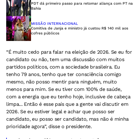
PDT dá primeiro passo para retomar aliança com PT na
Bahia
MISSÃO INTERNACIONAL
Comitiva de Janja e ministro já custou R$ 140 mil aos
cofres públicos
“É muito cedo para falar na eleição de 2026. Se eu for
candidato ou não, tem uma discussão com muitos
partidos políticos, com a sociedade brasileira. Eu
tenho 79 anos, tenho que ter consciência comigo
mesmo, não posso mentir para ninguém, muito
menos para mim. Se eu tiver com 100% de saúde,
com a energia que eu tenho hoje, inclusive de cabeça
limpa... Então é esse país que a gente vai discutir em
2026. Se eu estiver legal e achar que posso ser
candidato, eu posso ser candidato, mas não é minha
prioridade agora”, disse o presidente.