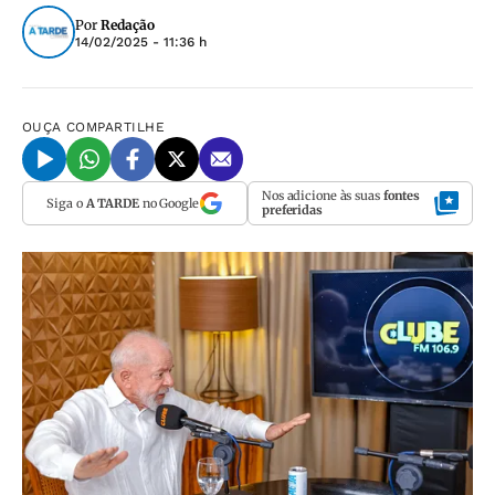
Por
Redação
14/02/2025 - 11:36 h
OUÇA
COMPARTILHE
Nos adicione às suas
fontes
Siga o
A TARDE
no Google
preferidas