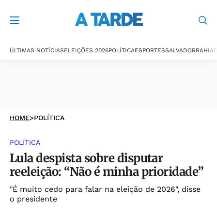
ÚLTIMAS NOTÍCIAS
ELEIÇÕES 2026
POLÍTICA
ESPORTES
SALVADOR
BAHIA
P
HOME
>
POLÍTICA
POLÍTICA
Lula despista sobre disputar
reeleição: “Não é minha prioridade”
"É muito cedo para falar na eleição de 2026", disse
o presidente