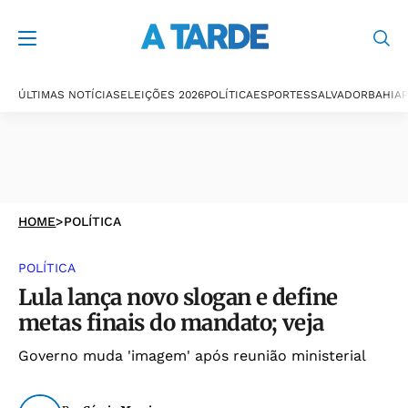
ÚLTIMAS NOTÍCIAS
ELEIÇÕES 2026
POLÍTICA
ESPORTES
SALVADOR
BAHIA
P
HOME
>
POLÍTICA
POLÍTICA
Lula lança novo slogan e define
metas finais do mandato; veja
Governo muda 'imagem' após reunião ministerial