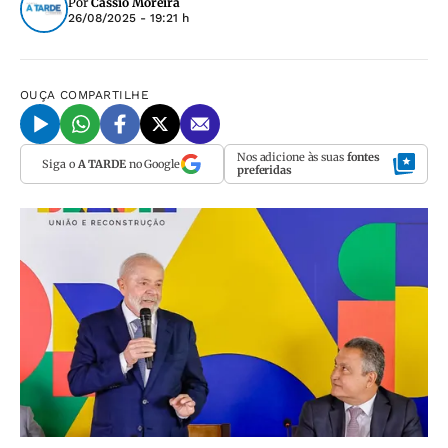
Por
Cássio Moreira
26/08/2025 - 19:21 h
OUÇA
COMPARTILHE
Nos adicione às suas
fontes
Siga o
A TARDE
no Google
preferidas