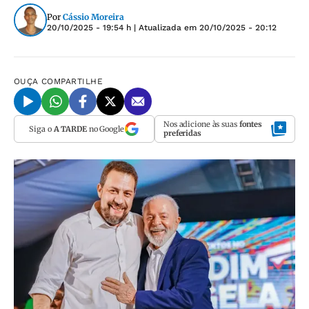
Por
Cássio Moreira
20/10/2025 - 19:54 h
| Atualizada em
20/10/2025 - 20:12
OUÇA
COMPARTILHE
Nos adicione às suas
fontes
Siga o
A TARDE
no Google
preferidas