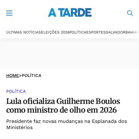
ÚLTIMAS NOTÍCIAS
ELEIÇÕES 2026
POLÍTICA
ESPORTES
SALVADOR
BAHIA
P
HOME
>
POLÍTICA
POLÍTICA
Lula oficializa Guilherme Boulos
como ministro de olho em 2026
Presidente faz novas mudanças na Esplanada dos
Ministérios