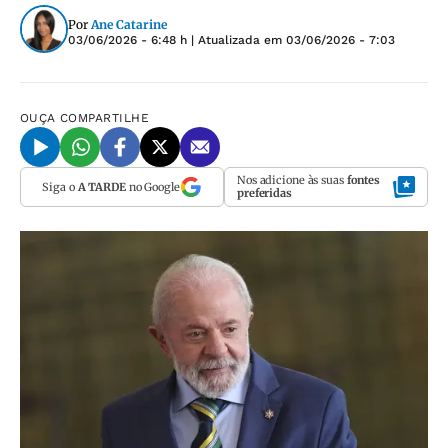
Por
Ane Catarine
03/06/2026 - 6:48 h
| Atualizada em
03/06/2026 - 7:03
OUÇA
COMPARTILHE
Nos adicione às suas
fontes
Siga o
A TARDE
no Google
preferidas