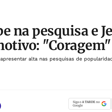
be na pesquisa e 
motivo: "Coragem"
 apresentar alta nas pesquisas de popularida
Siga o
A TARDE
no
Google