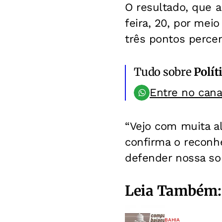
O resultado, que a
feira, 20, por me
três pontos percen
Tudo sobre
Polít
Entre no can
“Vejo com muita al
confirma o reconh
defender nossa sob
Leia Também:
BAHIA