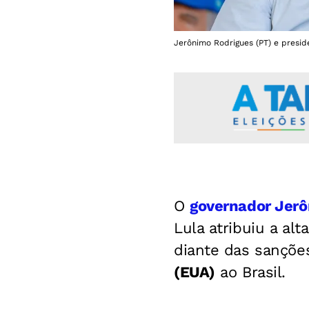
Jerônimo Rodrigues (PT) e preside
O
governador Jerô
Lula atribuiu a a
diante das sançõ
(EUA)
ao Brasil.