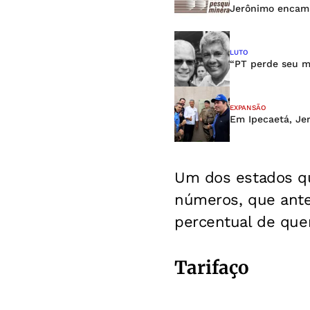
Jerônimo encami
LUTO
“PT perde seu m
EXPANSÃO
Em Ipecaetá, Je
Um dos estados qu
números, que ant
percentual de que
Tarifaço