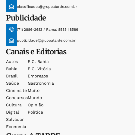
classificados@grupoatarde.com.br
Publicidade
(71) 2886-2683 / Ramal 8585 | 8586
publicidade@grupoatarde.com.br
Canais e Editorias
Autos
E.c. Bahia
Bahia
E.c. Vitória
Brasil
Empregos
Saúde
Gastronomia
Cineinsite
Muito
Concursos
Mundo
Cultura
Opinião
Digital
Política
Salvador
Economia