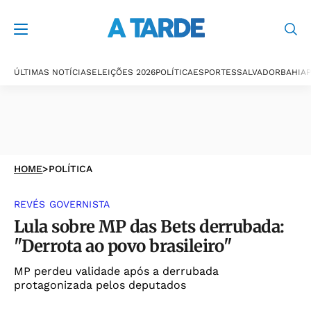
ÚLTIMAS NOTÍCIAS
ELEIÇÕES 2026
POLÍTICA
ESPORTES
SALVADOR
BAHIA
P
HOME
>
POLÍTICA
REVÉS GOVERNISTA
Lula sobre MP das Bets derrubada:
"Derrota ao povo brasileiro"
MP perdeu validade após a derrubada
protagonizada pelos deputados