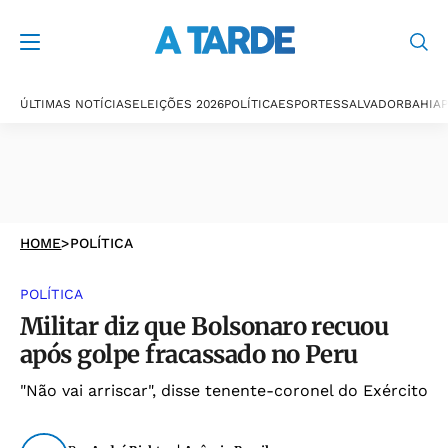
ÚLTIMAS NOTÍCIAS
ELEIÇÕES 2026
POLÍTICA
ESPORTES
SALVADOR
BAHIA
P
HOME
>
POLÍTICA
POLÍTICA
Militar diz que Bolsonaro recuou
após golpe fracassado no Peru
"Não vai arriscar", disse tenente-coronel do Exército