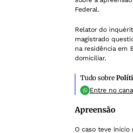
Federal.
Relator do inquéri
magistrado questi
na residência em 
domiciliar.
Tudo sobre
Polít
Entre no can
Apreensão
​O caso teve início