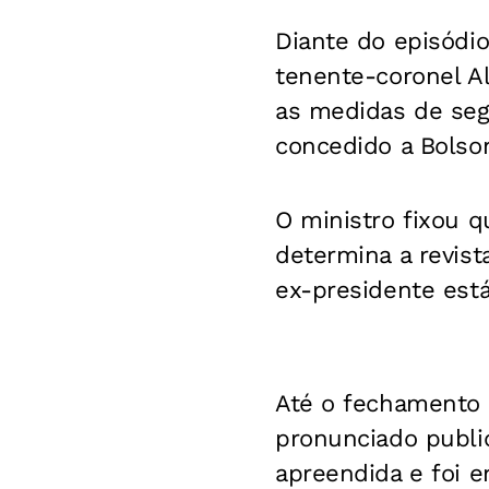
​Diante do episód
tenente-coronel A
as medidas de segu
concedido a Bolso
O ministro fixou q
determina a revist
ex-presidente est
​Até o fechamento 
pronunciado publi
apreendida e foi e