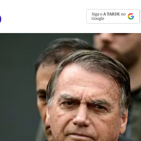
Siga o
A TARDE
no
Google