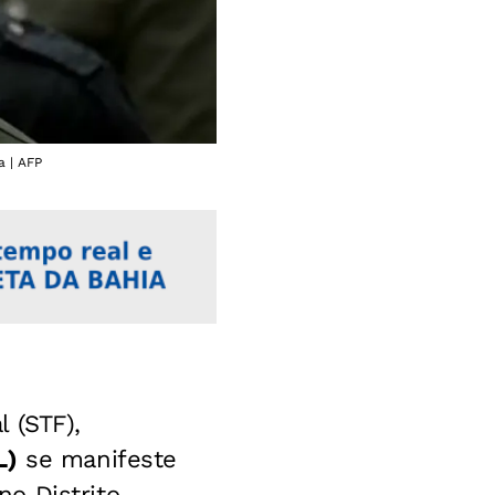
a | AFP
 (STF),
L)
se manifeste
o Distrito