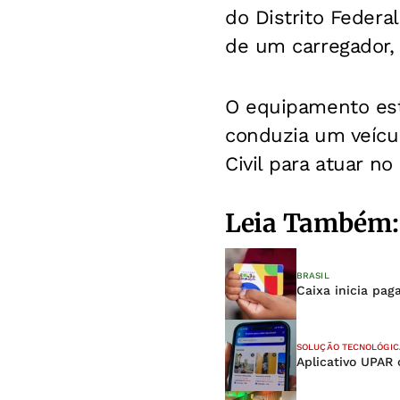
do Distrito Feder
de um carregador,
O equipamento esta
conduzia um veícul
Civil para atuar n
Leia Também:
BRASIL
Caixa inicia pag
SOLUÇÃO TECNOLÓGIC
Aplicativo UPAR 