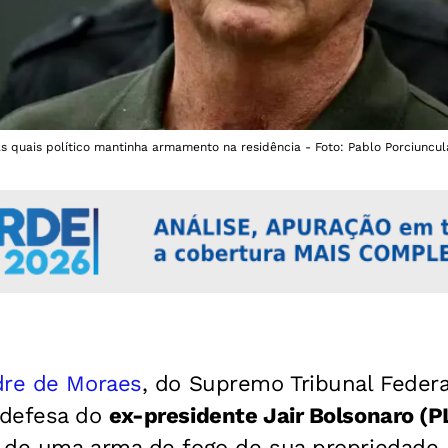
s quais político mantinha armamento na residência - Foto: Pablo Porciuncul
dre de Moraes
, do Supremo Tribunal Federal
 defesa do
ex-presidente Jair Bolsonaro (P
 de uma arma de fogo de sua propriedade n