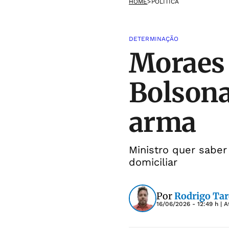
HOME
>
POLÍTICA
DETERMINAÇÃO
Moraes 
Bolsona
arma
​Ministro quer sabe
domiciliar
Por
Rodrigo Tar
16/06/2026 - 12:49 h
| A