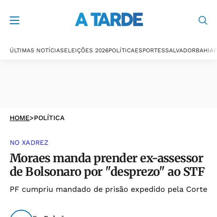
ÚLTIMAS NOTÍCIAS
ELEIÇÕES 2026
POLÍTICA
ESPORTES
SALVADOR
BAHIA
P
HOME
>
POLÍTICA
NO XADREZ
Moraes manda prender ex-assessor
de Bolsonaro por "desprezo" ao STF
PF cumpriu mandado de prisão expedido pela Corte