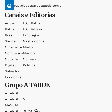
publicidade@grupoatarde.com.br
Canais e Editorias
Autos
E.c. Bahia
Bahia
E.c. Vitória
Brasil
Empregos
Saúde
Gastronomia
Cineinsite
Muito
Concursos
Mundo
Cultura
Opinião
Digital
Política
Salvador
Economia
Grupo
A TARDE
A TARDE
A TARDE FM
MASSA!
A TARDE EDUCAÇÃO