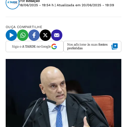
Por
Redação
18/06/2025 - 19:54 h
| Atualizada em
20/06/2025 - 19:09
OUÇA
COMPARTILHE
Nos adicione às suas
fontes
Siga o
A TARDE
no Google
preferidas